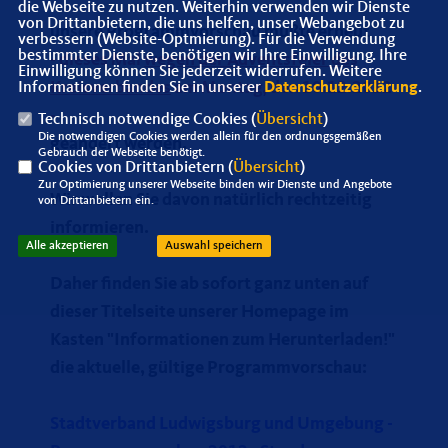
die Webseite zu nutzen. Weiterhin verwenden wir Dienste
von Drittanbietern, die uns helfen, unser Webangebot zu
unsere Programmvorschau mußte erneut
verbessern (Website-Optmierung). Für die Verwendung
bestimmter Dienste, benötigen wir Ihre Einwilligung. Ihre
- dieses Mal
wegen der Adventsfeier des
Einwilligung können Sie jederzeit widerrufen. Weitere
Kreisverbandes
am Montag, den 10.12.2012
Informationen finden Sie in unserer
Datenschutzerklärung
.
-
Technisch notwendige Cookies (
Übersicht
)
Die notwendigen Cookies werden allein für den ordnungsgemäßen
geändert werden.
Gebrauch der Webseite benötigt.
Cookies von Drittanbietern (
Übersicht
)
Zur Optimierung unserer Webseite binden wir Dienste und Angebote
Wir wollen Sie davon natürlich rechtzeitig
von Drittanbietern ein.
informieren.
Alle akzeptieren
Auswahl speichern
Daher finden Sie ab sofort ganz unten auf
dieser Titelseite unserer Homepage im
Kasten "Informationen zum Herunterladen!"
die aktuelle, gültige
Programmvorschau:
Stadtverband Ludwigsburg und Umgebung -