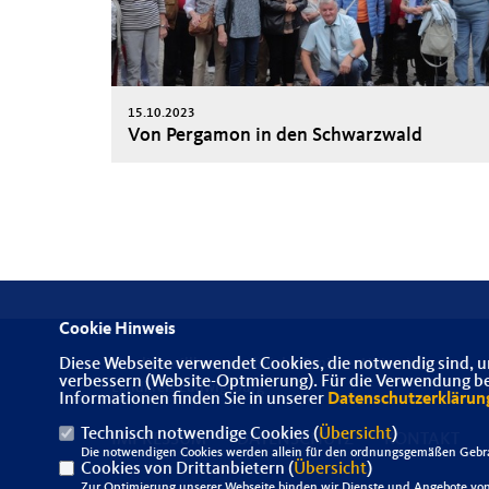
15.10.2023
Von Pergamon in den Schwarzwald
Cookie Hinweis
Diese Webseite verwendet Cookies, die notwendig sind, u
Herzlich willkommen bei der SeniorenUnion im
verbessern (Website-Optmierung). Für die Verwendung best
Landkreis Ludwigsburg
Informationen finden Sie in unserer
Datenschutzerklärun
Technisch notwendige Cookies (
Übersicht
)
IMPRESSUM
DATENSCHUTZ
KONTAKT
Die notwendigen Cookies werden allein für den ordnungsgemäßen Gebra
Cookies von Drittanbietern (
Übersicht
)
Zur Optimierung unserer Webseite binden wir Dienste und Angebote von 