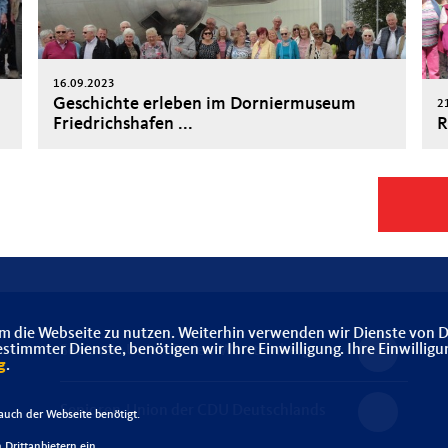
16.09.2023
Geschichte erleben im Dorniermuseum
2
Friedrichshafen ...
R
m die Webseite zu nutzen. Weiterhin verwenden wir Dienste von D
immter Dienste, benötigen wir Ihre Einwilligung. Ihre Einwilligu
Senioren-Union Baden-Württemberg
g
.
Senioren-Union der CDU Deutschlands
uch der Webseite benötigt.
Drittanbietern ein.