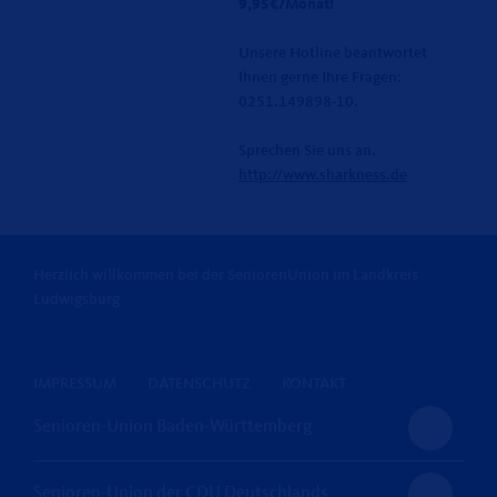
9,95€/Monat!
Unsere Hotline beantwortet
Ihnen gerne Ihre Fragen:
0251.149898-10.
Sprechen Sie uns an.
http://www.sharkness.de
Herzlich willkommen bei der SeniorenUnion im Landkreis
Ludwigsburg
IMPRESSUM
DATENSCHUTZ
KONTAKT
Senioren-Union Baden-Württemberg
Senioren-Union der CDU Deutschlands