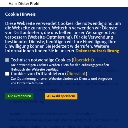
Hans Dieter Pfohl
Cookie Hinweis
71711 Murr
E-Mail: hans-dieter.pfohl@web.de
Diese Webseite verwendet Cookies, die notwendig sind, um
die Webseite zu nutzen. Weiterhin verwenden wir Dienste
von Drittanbietern, die uns helfen, unser Webangebot zu
Webmaster: Siegfried Dannwolf
verbessern (Website-Optmierung). Für die Verwendung
bestimmter Dienste, benötigen wir Ihre Einwilligung. Ihre
Einwilligung können Sie jederzeit widerrufen. Weitere
Hinweis zum Urheberrecht:
Informationen finden Sie in unserer
Datenschutzerklärung
.
Bei dem Inhalt unserer Internetseiten handelt es sich um
Technisch notwendige Cookies (
Übersicht
)
urheberrechtlich geschützte Werke. Wir gestatten die
Die notwendigen Cookies werden allein für den ordnungsgemäßen
Gebrauch der Webseite benötigt.
Übernahme von Texten in Datenbestände, die ausschließlich für
Cookies von Drittanbietern (
Übersicht
)
den privaten Gebrauch eines Nutzers bestimmt sind. Die
Zur Optimierung unserer Webseite binden wir Dienste und Angebote
von Drittanbietern ein.
Übernahme und Nutzung der Daten zu anderen Zwecken bedarf
der schriftlichen Zustimmung.
Alle akzeptieren
Auswahl speichern
Hinweis zur Haftung
Im Rahmen unseres Dienstes werden auch Links zu
Internetinhalten anderer Anbieter bereitgestellt. Auf den Inhalt
dieser Seiten haben wir keinen Einfluss; für den Inhalt ist