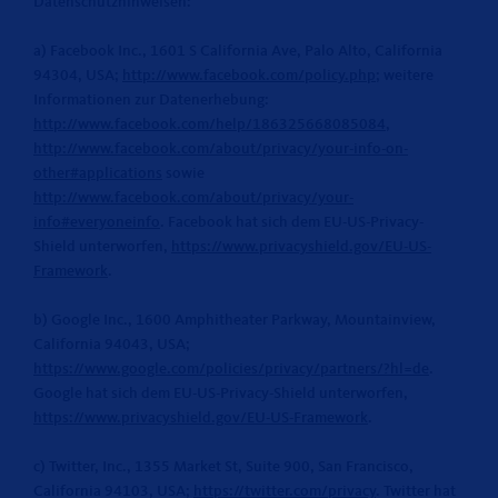
Datenschutzhinweisen:
a) Facebook Inc., 1601 S California Ave, Palo Alto, California
94304, USA;
http://www.facebook.com/policy.php
; weitere
Informationen zur Datenerhebung:
http://www.facebook.com/help/186325668085084
,
http://www.facebook.com/about/privacy/your-info-on-
other#applications
sowie
http://www.facebook.com/about/privacy/your-
info#everyoneinfo
. Facebook hat sich dem EU-US-Privacy-
Shield unterworfen,
https://www.privacyshield.gov/EU-US-
Framework
.
b) Google Inc., 1600 Amphitheater Parkway, Mountainview,
California 94043, USA;
https://www.google.com/policies/privacy/partners/?hl=de
.
Google hat sich dem EU-US-Privacy-Shield unterworfen,
https://www.privacyshield.gov/EU-US-Framework
.
c) Twitter, Inc., 1355 Market St, Suite 900, San Francisco,
California 94103, USA;
https://twitter.com/privacy
. Twitter hat