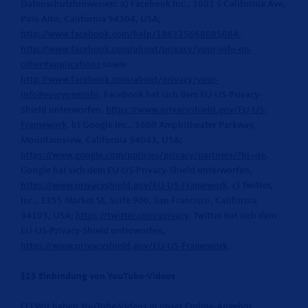
Datenschutzhinweisen: a) Facebook Inc., 1601 S California Ave,
Palo Alto, California 94304, USA;
http://www.facebook.com/help/186325668085084
,
http://www.facebook.com/about/privacy/your-info-on-
other#applications
sowie
http://www.facebook.com/about/privacy/your-
info#everyoneinfo
. Facebook hat sich dem EU-US-Privacy-
Shield unterworfen,
https://www.privacyshield.gov/EU-US-
Framework
. b) Google Inc., 1600 Amphitheater Parkway,
Mountainview, California 94043, USA;
https://www.google.com/policies/privacy/partners/?hl=de
.
Google hat sich dem EU-US-Privacy-Shield unterworfen,
https://www.privacyshield.gov/EU-US-Framework
. c) Twitter,
Inc., 1355 Market St, Suite 900, San Francisco, California
94103, USA;
https://twitter.com/privacy
. Twitter hat sich dem
EU-US-Privacy-Shield unterworfen,
https://www.privacyshield.gov/EU-US-Framework
.
§15 Einbindung von YouTube-Videos
(1) Wir haben YouTube-Videos in unser Online-Angebot