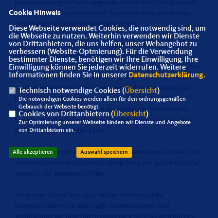
personenbezogene Daten angeben, die wir zur Erbringung der
Cookie Hinweis
jeweiligen Leistung nutzen und für die die zuvor genannten
Grundsätze zur Datenverarbeitung gelten.
Diese Webseite verwendet Cookies, die notwendig sind, um
die Webseite zu nutzen. Weiterhin verwenden wir Dienste
von Drittanbietern, die uns helfen, unser Webangebot zu
Für die Kommunikation bitten wir das Kontaktformular zu
verbessern (Website-Optmierung). Für die Verwendung
verwenden. Darüberhinaus finden Sie in unserem
bestimmter Dienste, benötigen wir Ihre Einwilligung. Ihre
Internetangebot u.U. weitere E-Mail-Adressen einzelner Stellen
Einwilligung können Sie jederzeit widerrufen. Weitere
Informationen finden Sie in unserer
Datenschutzerklärung
.
oder Personen. Auch an diese Adressen können Sie E-Mails
senden. Möchten Sie E-Mails mit Dateianhängen senden, so
Technisch notwendige Cookies (
Übersicht
)
beachten Sie bitte, dass wir nicht alle auf dem Markt
Die notwendigen Cookies werden allein für den ordnungsgemäßen
Gebrauch der Webseite benötigt.
verfügbaren Dateiformate und Anwendungen unterstützen
Cookies von Drittanbietern (
Übersicht
)
können. In Einzelfällen kann es möglich sein, dass die E-Mail
Zur Optimierung unserer Webseite binden wir Dienste und Angebote
von Drittanbietern ein.
nicht verarbeitet werden kann.
Diese Hinweise gelten nur für die Kommunikation mit der CDU
Alle akzeptieren
Auswahl speichern
Senioren-Union im Landkreis Ludwigsburg und gelten nicht für
Verweise auf Angebote Dritter.
Wir weisen darauf hin, dass bei der elektronischen
Kommunikation eine unbefugte Kenntnisnahme oder
Verfälschung auf dem Übertragungsweg nicht ausgeschlossen