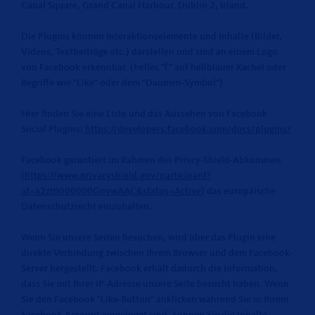
Canal Square, Grand Canal Harbour, Dublin 2, Irland.
Die Plugins können Interaktionselemente und Inhalte (Bilder,
Videos, Textbeiträge etc.) darstellen und sind an einem Logo
von Facebook erkennbar. (helles "f" auf hellblauer Kachel oder
Begriffe wie "Like" oder dem "Daumen-Symbol")
Hier finden Sie eine Liste und das Aussehen von Facebook
Social Plugins:
https://developers.facebook.com/docs/plugins/
Facebook garantiert im Rahmen des Privcy-Shield-Abkommen
(
https://www.privacyshield.gov/participant?
id=a2zt0000000GnywAAC&status=Active
) das europäische
Datenschutzrecht einzuhalten.
Wenn Sie unsere Seiten besuchen, wird über das Plugin eine
direkte Verbindung zwischen Ihrem Browser und dem Facebook-
Server hergestellt. Facebook erhält dadurch die Information,
dass Sie mit Ihrer IP-Adresse unsere Seite besucht haben. Wenn
Sie den Facebook "Like-Button" anklicken während Sie in Ihrem