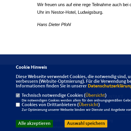
Wir freuen uns auf eine rege Teilnahme auch bei d
Uhr im Nestor-Hotel, Ludwigsburg.
Hans Dieter Pfohl
Cookie Hinweis
Diese Webseite verwendet Cookies, die notwendig sind, u
Herzlich willkommen bei der SeniorenUnion im
verbessern (Website-Optmierung). Für die Verwendung best
Landkreis Ludwigsburg
Informationen finden Sie in unserer
Datenschutzerklärun
Technisch notwendige Cookies (
Übersicht
)
IMPRESSUM
DATENSCHUTZ
KONTAKT
Die notwendigen Cookies werden allein für den ordnungsgemäßen Gebra
Cookies von Drittanbietern (
Übersicht
)
Zur Optimierung unserer Webseite binden wir Dienste und Angebote von 
@2026 CDU Senioren-Union im Landkreis Ludwigsburg
Alle akzeptieren
Auswahl speichern
Alle Rechte vorbehalten.