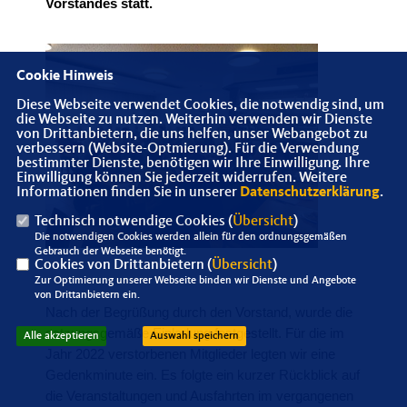
Vorstandes statt.
Cookie Hinweis
Diese Webseite verwendet Cookies, die notwendig sind, um
die Webseite zu nutzen. Weiterhin verwenden wir Dienste
von Drittanbietern, die uns helfen, unser Webangebot zu
verbessern (Website-Optmierung). Für die Verwendung
bestimmter Dienste, benötigen wir Ihre Einwilligung. Ihre
Einwilligung können Sie jederzeit widerrufen. Weitere
Informationen finden Sie in unserer
Datenschutzerklärung
.
Technisch notwendige Cookies (
Übersicht
)
Die notwendigen Cookies werden allein für den ordnungsgemäßen
Gebrauch der Webseite benötigt.
Cookies von Drittanbietern (
Übersicht
)
Zur Optimierung unserer Webseite binden wir Dienste und Angebote
von Drittanbietern ein.
Nach der Begrüßung durch den Vorstand, wurde die
satzungsgemäße Einladung festgestellt. Für die im
Alle akzeptieren
Auswahl speichern
Jahr 2022 verstorbenen Mitglieder legten wir eine
Gedenkminute ein. Es folgte ein kurzer Rückblick auf
die Veranstaltungen und Ausfahrten im vergangenen