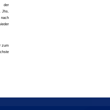
s der
 Jhs.
0 nach
wieder
ir zum
ächste