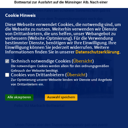
Bottwartal zur Ausfahrt auf die Münsinger Alb. Nach einer
nahezu staufreien Fahrt bei schönem Sonnenschein gab es
Cookie Hinweis
bei der Ankunft vor dem Truppenübungsplatz noch das
Diese Webseite verwendet Cookies, die notwendig sind, um
obligatorische, gute Busvesper.
die Webseite zu nutzen. Weiterhin verwenden wir Dienste
von Drittanbietern, die uns helfen, unser Webangebot zu
verbessern (Website-Optmierung). Für die Verwendung
bestimmter Dienste, benötigen wir Ihre Einwilligung. Ihre
Einwilligung können Sie jederzeit widerrufen. Weitere
Informationen finden Sie in unserer
Datenschutzerklärung
.
Technisch notwendige Cookies (
Übersicht
)
Die notwendigen Cookies werden allein für den ordnungsgemäßen
Gebrauch der Webseite benötigt.
Cookies von Drittanbietern (
Übersicht
)
Zur Optimierung unserer Webseite binden wir Dienste und Angebote
von Drittanbietern ein.
Alle akzeptieren
Auswahl speichern
Foto: SU Marbach-Bottwartal
Unser Führer über den Truppenübungsplatz gab uns zuerst