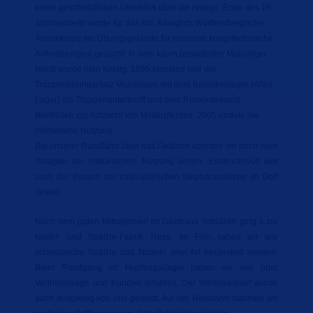
einen geschichtlichen Überblick über die Anlage. Ende des 19.
Jahrhunderts wurde für das XIII. Königlich Württembergische
Armeekorps ein Übungsgelände für moderne kriegstechnische
Anforderungen gesucht. In dem kaum besiedelten Münsinger
Hardt wurde man fündig. 1895 entstand hier der
Truppenübungsplatz Münsingen mit dem Barackenlager (Altes
Lager) als Truppenunterkunft und dem Remontedepot
Breithülen zur Aufzucht von Militärpferden. 2005 endete die
militärische Nutzung.
Bei unserer Rundfahrt über das Gelände konnten wir noch viele
Anlagen der militärischen Nutzung sehen. Eindrucksvoll war
auch der Besuch der mittelalterlichen Stephanuskirche im Dorf
Gruon.
Nach dem guten Mittagessen im Gasthaus Schützen ging´s zur
Nudel- und Spätzle-Fabrik Tress. Im Film sahen wir wie
schwäbische Spätzle und Nudeln aller Art hergestellt werden.
Beim Rundgang im Hochregallager haben wir viel über
Vertriebswege und Kunden erfahren. Der Werksverkauf wurde
auch ausgiebig von uns genutzt. Auf der Heimfahrt machten wir