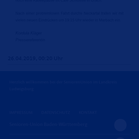
noch eine Kaffeepause im Cafe Schlössle in Urach.
Nach einer problemlosen Fahrt durchs Neckartal trafen wir mit
vielen neuen Eindrücken um 19:15 Uhr wieder in Marbach ein.
Kordula Kläger
Pressereferentin
26.04.2019, 00:20 Uhr
Herzlich willkommen bei der SeniorenUnion im Landkreis
Ludwigsburg
IMPRESSUM
DATENSCHUTZ
KONTAKT
Senioren-Union Baden-Württemberg