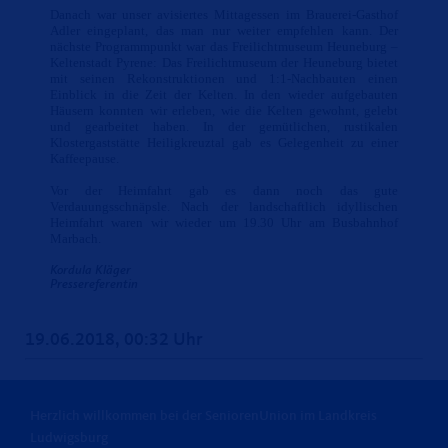
Danach war unser avisiertes Mittagessen im Brauerei-Gasthof
Adler eingeplant, das man nur weiter empfehlen kann. Der
nächste Programmpunkt war das Freilichtmuseum Heuneburg –
Keltenstadt Pyrene: Das Freilichtmuseum der Heuneburg bietet
mit seinen Rekonstruktionen und 1:1-Nachbauten einen
Einblick in die Zeit der Kelten. In den wieder aufgebauten
Häusern konnten wir erleben, wie die Kelten gewohnt, gelebt
und gearbeitet haben. In der gemütlichen, rustikalen
Klostergaststätte Heiligkreuztal gab es Gelegenheit zu einer
Kaffeepause.
Vor der Heimfahrt gab es dann noch das gute
Verdauungsschnäpsle. Nach der landschaftlich idyllischen
Heimfahrt waren wir wieder um 19.30 Uhr am Busbahnhof
Marbach.
Kordula Kläger
Pressereferentin
19.06.2018, 00:32 Uhr
Herzlich willkommen bei der SeniorenUnion im Landkreis
Ludwigsburg