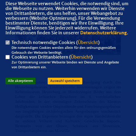
Diese Webseite verwendet Cookies, die notwendig sind, um
Freilichtmuseum. Nach einer staufreien Fahrt konnten wir
die Webseite zu nutzen. Weiterhin verwenden wir Dienste
unser obligatorisches Busvesper genießen.
von Drittanbietern, die uns helfen, unser Webangebot zu
verbessern (Website-Optmierung). Für die Verwendung
bestimmter Dienste, benötigen wir Ihre Einwilligung. Ihre
Einwilligung können Sie jederzeit widerrufen. Weitere
Informationen finden Sie in unserer
Datenschutzerklärung
.
Technisch notwendige Cookies (
Übersicht
)
Die notwendigen Cookies werden allein für den ordnungsgemäßen
Gebrauch der Webseite benötigt.
Cookies von Drittanbietern (
Übersicht
)
Zur Optimierung unserer Webseite binden wir Dienste und Angebote
Foto: Manfred Hofmann/SU
von Drittanbietern ein.
Alle akzeptieren
Auswahl speichern
Danach erwartete uns ein geführter Rundgang durch das
Heuneburgmuseum. Eindrucksvolle Inszenierungen zeigen im
Keltenmuseum Heuneburg in Hundersingen Bilder aus dem
Leben der keltischen Bewohner im 6. vorchristlichen
Jahrhundert. In der ehemaligen Zehntscheuer des Klosters
Heiligkreuztal werden Originalfunde und Forschungsergebnisse
aus langjährigen archäologischen Ausgrabungen anschaulich
dargestellt. Die Exponate bezeugen den regen Handelskontakt
zu anderen Völkern und Kulturen: Griechische Importe,
Bernstein von der Ostsee, Schmuck aus Slowenien,
Transportamphoren aus Marseille.