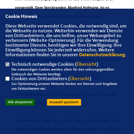
vorgestellt. Dem Vorsitzenden, Manfred Hofmann, ist es
erneut gelungen, ein vielseitiges und interessantes
Cookie Hinweis
Programm zusammenzustellen. Es werden wieder
Diese Webseite verwendet Cookies, die notwendig sind, um
die Webseite zu nutzen. Weiterhin verwenden wir Dienste
informative Tagesausflüge angeboten, aber auch die
von Drittanbietern, die uns helfen, unser Webangebot zu
verbessern (Website-Optmierung). Für die Verwendung
Geselligkeit kommt nicht zu kurz.
bestimmter Dienste, benötigen wir Ihre Einwilligung. Ihre
Einwilligung können Sie jederzeit widerrufen. Weitere
Informationen finden Sie in unserer
Datenschutzerklärung
.
Die detaillierte Programmvorschau können Sie sich ansehen,
Technisch notwendige Cookies (
Übersicht
)
herunterladen und ausdrucken über die pdf-Datei
Die notwendigen Cookies werden allein für den ordnungsgemäßen
Gebrauch der Webseite benötigt.
Programmvorschau_1._Jahreshaelfte_2017“
.
Cookies von Drittanbietern (
Übersicht
)
Zur Optimierung unserer Webseite binden wir Dienste und Angebote
von Drittanbietern ein.
Auch im Register
Termine“
auf dieser Webseite können Sie
Alle akzeptieren
Auswahl speichern
sich über alle Termine informieren.
Anmeldungen
sind
ab sofort
beim Vorsitzenden
des
Verbands Marbach-Bottwartal
, Manfred Hofmann, Tel. 07144