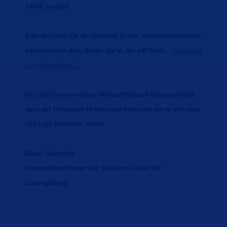
24008
, möglich.
Bitte beachten Sie
die Hinweise zu den Anmeldemodalitäten
.
Hinweise
Informationen
dazu
finden Sie in der pdf-Date
i
zur Anmeldung“
.
Die CDU Senioren-Union Verband Marbach-Bottwartal hofft,
dass das Programm Ihr Interesse findet und würde sich über
eine rege Teilnahme freuen.
Dieter Guenther
Internetbeauftragter der Senioren-Union KV
Ludwigsburg