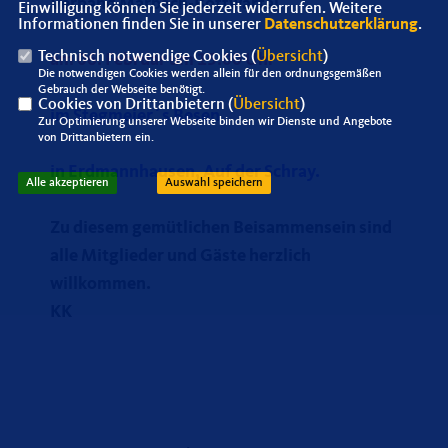
Verband Marbach-Bottwartal
Einwilligung können Sie jederzeit widerrufen. Weitere
Informationen finden Sie in unserer
Datenschutzerklärung
.
Technisch notwendige Cookies (
Übersicht
)
am 06. Februar um 15.00 Uhr
Die notwendigen Cookies werden allein für den ordnungsgemäßen
Gebrauch der Webseite benötigt.
Cookies von Drittanbietern (
Übersicht
)
im Stegmeier´s Besen
Zur Optimierung unserer Webseite binden wir Dienste und Angebote
von Drittanbietern ein.
in Erdmannhausen, Auf der Schray.
Alle akzeptieren
Auswahl speichern
Zu diesem gemütlichen Beisammensein sind
alle Mitglieder und Gäste herzlich
willkommen.
KK